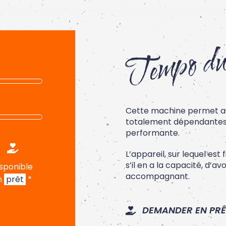
Tempo du
Cette machine permet a
totalement dépendantes d
performante.
L’appareil, sur lequel est
s’il en a la capacité, d’a
sponible
accompagnant.
n
prêt
*
DEMANDER EN PRÊ