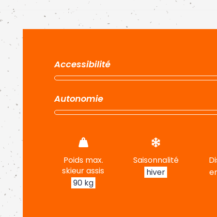
Accessibilité
Autonomie
Poids max.
Saisonnalité
Di
skieur assis
hiver
e
90 kg