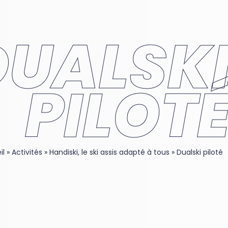
DUALSK
PILOT
il
»
Activités
»
Handiski, le ski assis adapté à tous
»
Dualski piloté